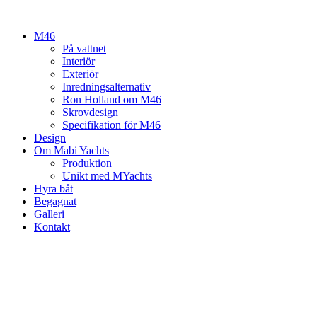
Hoppa
till
M46
innehåll
På vattnet
Interiör
Exteriör
Inredningsalternativ
Ron Holland om M46
Skrovdesign
Specifikation för M46
Design
Om Mabi Yachts
Produktion
Unikt med MYachts
Hyra båt
Begagnat
Galleri
Kontakt