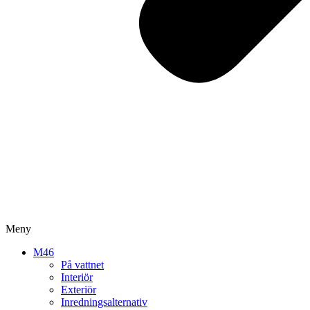
Meny
M46
På vattnet
Interiör
Exteriör
Inredningsalternativ