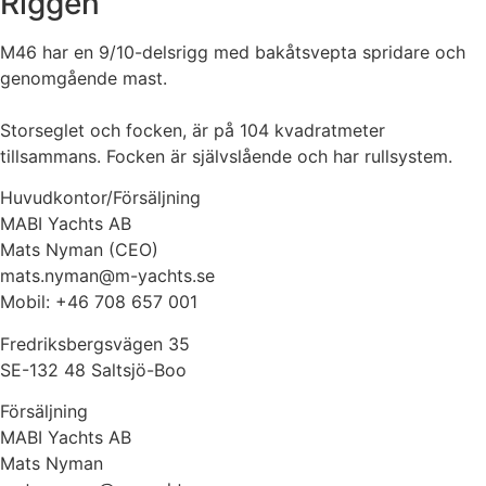
Riggen
M46 har en 9/10-delsrigg med bakåtsvepta spridare och
genomgående mast.
Storseglet och focken, är på 104 kvadratmeter
tillsammans. Focken är självslående och har rullsystem.
Huvudkontor/Försäljning
MABI Yachts AB
Mats Nyman (CEO)
mats.nyman@m-yachts.se
Mobil: +46 708 657 001
Fredriksbergsvägen 35
SE-132 48 Saltsjö-Boo
Försäljning
MABI Yachts AB
Mats Nyman