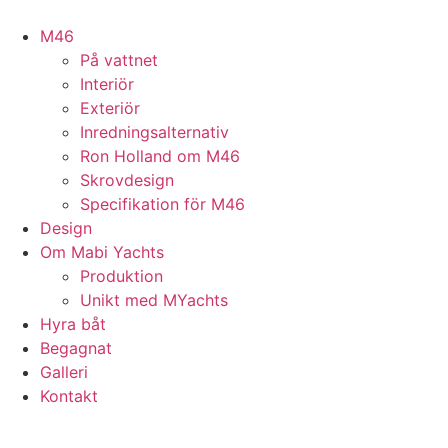
Hoppa
till
M46
innehåll
På vattnet
Interiör
Exteriör
Inredningsalternativ
Ron Holland om M46
Skrovdesign
Specifikation för M46
Design
Om Mabi Yachts
Produktion
Unikt med MYachts
Hyra båt
Begagnat
Galleri
Kontakt